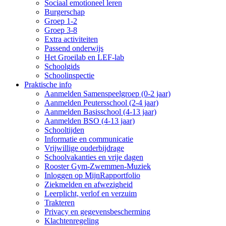
Sociaal emotioneel leren
Burgerschap
Groep 1-2
Groep 3-8
Extra activiteiten
Passend onderwijs
Het Groeilab en LEF-lab
Schoolgids
Schoolinspectie
Praktische info
Aanmelden Samenspeelgroep (0-2 jaar)
Aanmelden Peutersschool (2-4 jaar)
Aanmelden Basisschool (4-13 jaar)
Aanmelden BSO (4-13 jaar)
Schooltijden
Informatie en communicatie
Vrijwillige ouderbijdrage
Schoolvakanties en vrije dagen
Rooster Gym-Zwemmen-Muziek
Inloggen op MijnRapportfolio
Ziekmelden en afwezigheid
Leerplicht, verlof en verzuim
Trakteren
Privacy en gegevensbescherming
Klachtenregeling