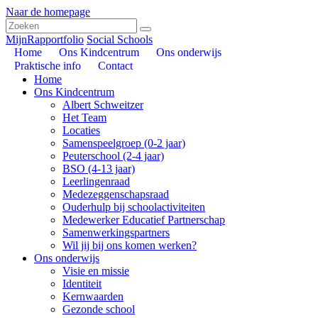
Naar de homepage
MijnRapportfolio
Social Schools
Home
Ons Kindcentrum
Ons onderwijs
Praktische info
Contact
Home
Ons Kindcentrum
Albert Schweitzer
Het Team
Locaties
Samenspeelgroep (0-2 jaar)
Peuterschool (2-4 jaar)
BSO (4-13 jaar)
Leerlingenraad
Medezeggenschapsraad
Ouderhulp bij schoolactiviteiten
Medewerker Educatief Partnerschap
Samenwerkingspartners
Wil jij bij ons komen werken?
Ons onderwijs
Visie en missie
Identiteit
Kernwaarden
Gezonde school