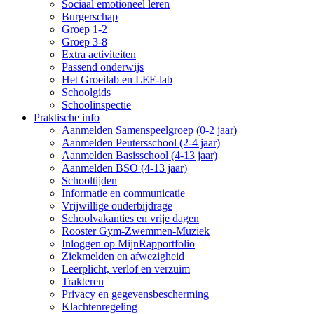
Sociaal emotioneel leren
Burgerschap
Groep 1-2
Groep 3-8
Extra activiteiten
Passend onderwijs
Het Groeilab en LEF-lab
Schoolgids
Schoolinspectie
Praktische info
Aanmelden Samenspeelgroep (0-2 jaar)
Aanmelden Peutersschool (2-4 jaar)
Aanmelden Basisschool (4-13 jaar)
Aanmelden BSO (4-13 jaar)
Schooltijden
Informatie en communicatie
Vrijwillige ouderbijdrage
Schoolvakanties en vrije dagen
Rooster Gym-Zwemmen-Muziek
Inloggen op MijnRapportfolio
Ziekmelden en afwezigheid
Leerplicht, verlof en verzuim
Trakteren
Privacy en gegevensbescherming
Klachtenregeling