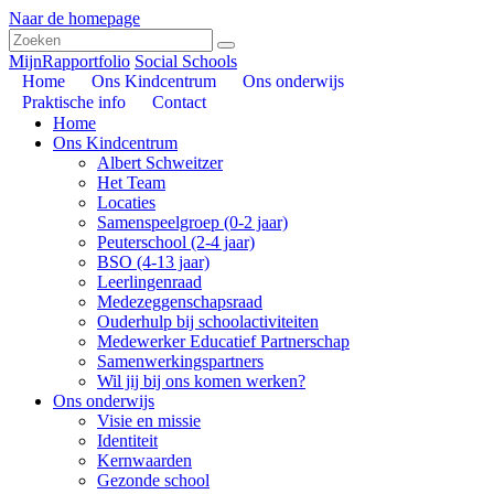
Naar de homepage
MijnRapportfolio
Social Schools
Home
Ons Kindcentrum
Ons onderwijs
Praktische info
Contact
Home
Ons Kindcentrum
Albert Schweitzer
Het Team
Locaties
Samenspeelgroep (0-2 jaar)
Peuterschool (2-4 jaar)
BSO (4-13 jaar)
Leerlingenraad
Medezeggenschapsraad
Ouderhulp bij schoolactiviteiten
Medewerker Educatief Partnerschap
Samenwerkingspartners
Wil jij bij ons komen werken?
Ons onderwijs
Visie en missie
Identiteit
Kernwaarden
Gezonde school