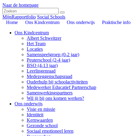
Naar de homepage
MijnRapportfolio
Social Schools
Home
Ons Kindcentrum
Ons onderwijs
Praktische info
Ons Kindcentrum
Albert Schweitzer
Het Team
Locaties
Samenspeelgroep (0-2 jaar)
Peuterschool (2-4 jaar)
BSO (4-13 jaar)
Leerlingenraad
Medezeggenschapsraad
Ouderhulp bij schoolactiviteiten
Medewerker Educatief Partnerschap
Samenwerkingspartners
Wil jij bij ons komen werken?
Ons onderwijs
Visie en missie
Identiteit
Kernwaarden
Gezonde school
Sociaal emotioneel leren