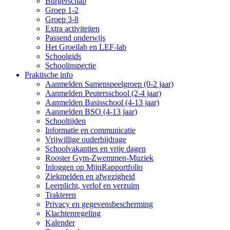
Burgerschap
Groep 1-2
Groep 3-8
Extra activiteiten
Passend onderwijs
Het Groeilab en LEF-lab
Schoolgids
Schoolinspectie
Praktische info
Aanmelden Samenspeelgroep (0-2 jaar)
Aanmelden Peutersschool (2-4 jaar)
Aanmelden Basisschool (4-13 jaar)
Aanmelden BSO (4-13 jaar)
Schooltijden
Informatie en communicatie
Vrijwillige ouderbijdrage
Schoolvakanties en vrije dagen
Rooster Gym-Zwemmen-Muziek
Inloggen op MijnRapportfolio
Ziekmelden en afwezigheid
Leerplicht, verlof en verzuim
Trakteren
Privacy en gegevensbescherming
Klachtenregeling
Kalender