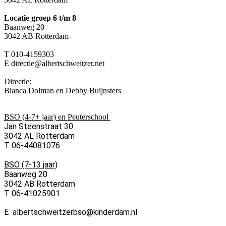
Locatie groep 6 t/m 8
Baanweg 20
3042 AB Rotterdam
T 010-4159303
E directie@albertschweitzer.net
Directie:
Bianca Dolman en Debby Buijnsters
BSO (4-7+ jaar) en Peuterschool
Jan Steenstraat 30
3042 AL Rotterdam
T 06-44081076
BSO (7-13 jaar)
Baanweg 20
3042 AB Rotterdam
T 06-41025901
E albertschweitzerbso@kinderdam.nl