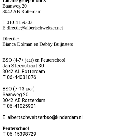
Locatie groep 6 t/m 8
Baanweg 20
3042 AB Rotterdam
T 010-4159303
E directie@albertschweitzer.net
Directie:
Bianca Dolman en Debby Buijnsters
BSO (4-7+ jaar) en Peuterschool
Jan Steenstraat 30
3042 AL Rotterdam
T 06-44081076
BSO (7-13 jaar)
Baanweg 20
3042 AB Rotterdam
T 06-41025901
E albertschweitzerbso@kinderdam.nl
Peuterschool
T 06-15398729