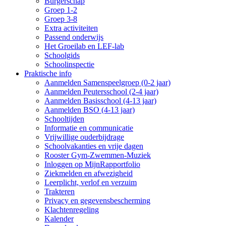
Burgerschap
Groep 1-2
Groep 3-8
Extra activiteiten
Passend onderwijs
Het Groeilab en LEF-lab
Schoolgids
Schoolinspectie
Praktische info
Aanmelden Samenspeelgroep (0-2 jaar)
Aanmelden Peutersschool (2-4 jaar)
Aanmelden Basisschool (4-13 jaar)
Aanmelden BSO (4-13 jaar)
Schooltijden
Informatie en communicatie
Vrijwillige ouderbijdrage
Schoolvakanties en vrije dagen
Rooster Gym-Zwemmen-Muziek
Inloggen op MijnRapportfolio
Ziekmelden en afwezigheid
Leerplicht, verlof en verzuim
Trakteren
Privacy en gegevensbescherming
Klachtenregeling
Kalender