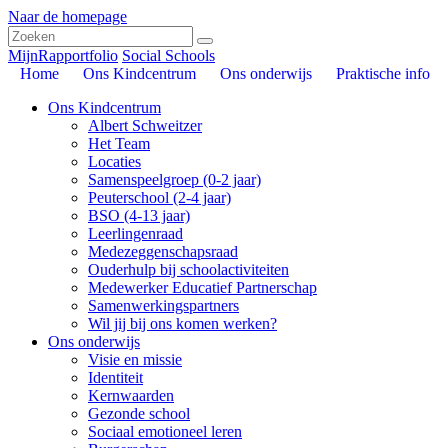
Naar de homepage
MijnRapportfolio
Social Schools
Home
Ons Kindcentrum
Ons onderwijs
Praktische info
Ons Kindcentrum
Albert Schweitzer
Het Team
Locaties
Samenspeelgroep (0-2 jaar)
Peuterschool (2-4 jaar)
BSO (4-13 jaar)
Leerlingenraad
Medezeggenschapsraad
Ouderhulp bij schoolactiviteiten
Medewerker Educatief Partnerschap
Samenwerkingspartners
Wil jij bij ons komen werken?
Ons onderwijs
Visie en missie
Identiteit
Kernwaarden
Gezonde school
Sociaal emotioneel leren